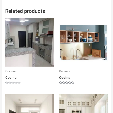
Related products
Cocinas
Cocinas
Cocina
Cocina
Rated
Rated
0
0
out
out
of
of
5
5